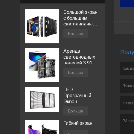
Большой экран
с большим
светодиодным
дисплеем
Больше
Аренда
Полу
светодиодных
панелей 3.91 мм
для помещений
Больше
LED
Прозрачный
Экран
Больше
Гибкий экран