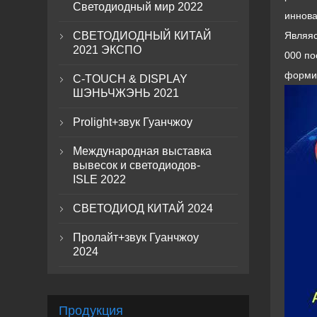
Светодиодный мир 2022
иннова
СВЕТОДИОДНЫЙ КИТАЙ
Являяс

2021 ЭКСПО
000 по
форми
C-TOUCH & DISPLAY

ШЭНЬЧЖЭНЬ 2021
Prolight+звук Гуанчжоу

Международная выставка

вывесок и светодиодов-
ISLE 2022
СВЕТОДИОД КИТАЙ 2024

Пролайт+звук Гуанчжоу

2024
Продукция