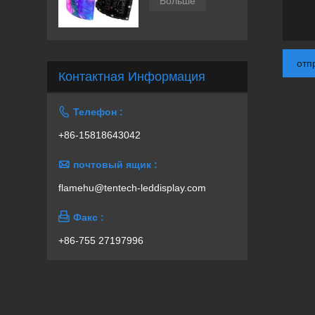
Больше
отп
Контактная Информация

Телефон :
+86-15818643042

почтовый ящик :
flamehu@tentech-leddisplay.com

Факс :
+86-755 27197996