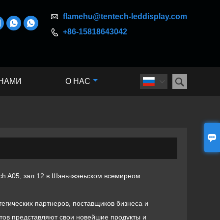

flamehu@tentech-leddisplay.com



+86-15818643042


 НАМИ
О НАС


ech A05, зал 12 в Шэньчжэньском всемирном
егических партнеров, поставщиков бизнеса и
тов представляют свои новейшие продукты и