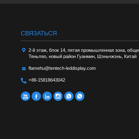
CВЯЗАТЬСЯ

2-й этаж, блок 14, пятая промышленная зона, общ
Тяньляо, новый район Гуанмин, Шэньчжэнь, Китай

flamehu@tentech-leddisplay.com

+86-15818643042





