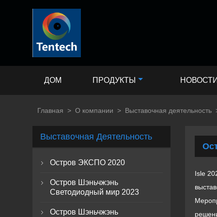
ДОМ
ПРОДУКТЫ
НОВОСТ
Главная
>
О компании
>
Выставочная деятельность
Выставочная Деятельность
Ос
Остров ЭКСПО 2020

Isle 2
Остров Шэньчжэнь

выстав
Светодиодный мир 2023
Меропр
Остров Шэньчжэнь

решени