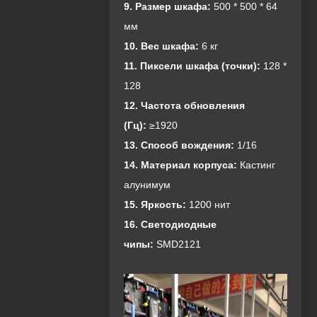
9. Размер шкафа:
500 * 500 * 64
мм
10. Вес шкафа:
6 кг
11. Пиксели шкафа (точки):
128 *
128
1
2. Частота обновления
(Гц):
≥1920
13. Способ вождения:
1/16
14. Материал корпуса:
Кастинг
алунимум
15. Яркость:
1200 нит
16. Светодиодные
чипы:
SMD2121