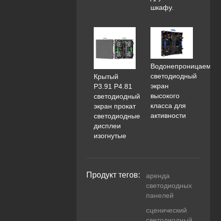
шкафу.
Водонепроницаемый
светодиодный
Крытый
экран
P3.91 P4.81
высокого
светодиодный
класса для
экран прокат
активности
светодиодные
дисплеи
изогнутые
Продукт тегов:
аренда
светодиодных
панелей
сценический
светодиодный