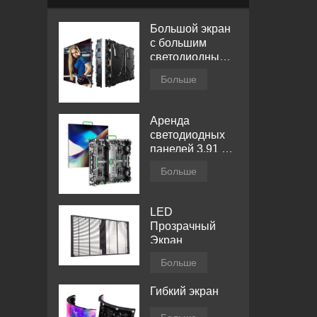
Большой экран
с большим
светодиодным
дисплеем
Больше
Аренда
светодиодных
панелей 3.91 мм
для помещений
Больше
LED
Прозрачный
Экран
Больше
Гибкий экран