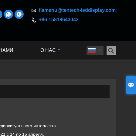

flamehu@tentech-leddisplay.com



+86-15818643042


 НАМИ
О НАС


удиовизуального интеллекта.
21 с 14 по 16 апреля.