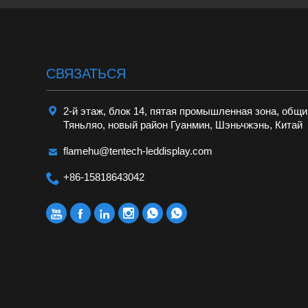
CВЯЗАТЬСЯ

2-й этаж, блок 14, пятая промышленная зона, общ
Тяньляо, новый район Гуанмин, Шэньчжэнь, Китай

flamehu@tentech-leddisplay.com

+86-15818643042





