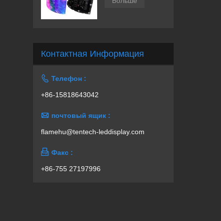
Больше
Контактная Информация

Телефон :
+86-15818643042

почтовый ящик :
flamehu@tentech-leddisplay.com

Факс :
+86-755 27197996