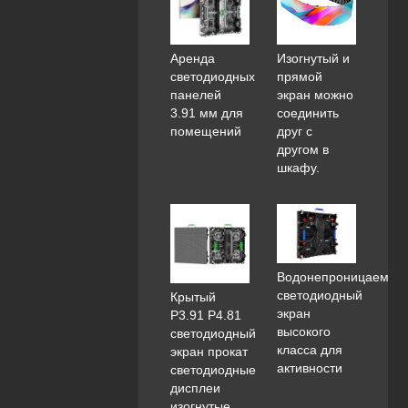
Аренда
Изогнутый и
светодиодных
прямой
панелей
экран можно
3.91 мм для
соединить
помещений
друг с
другом в
шкафу.
Водонепроницаемый
светодиодный
Крытый
экран
P3.91 P4.81
высокого
светодиодный
класса для
экран прокат
активности
светодиодные
дисплеи
изогнутые