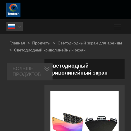
Togg

Главная
>
Продукты
>
Светодиодный экран для аренды
>
Светодиодный криволинейный экран
Светодиодный
БОЛЬШЕ
криволинейный экран
ПРОДУКТОВ