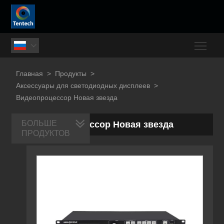
Togg

Главная
>
Продукты
>
Аксессуары для светодиодных дисплеев
>
Видеопроцессор Новая звезда
БОЛЬШЕ
Видеопроцессор Новая звезда
ПРОДУКТОВ