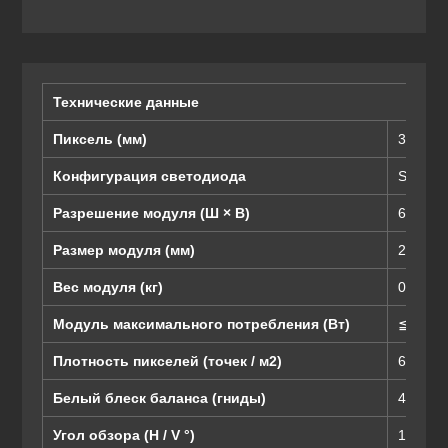
Технические данные
Пиксель (мм)
3,91
Конфигурация светодиода
SMD21
Разрешение модуля (Ш × В)
64 * 64
Размер модуля (мм)
250 (Ш)
Вес модуля (кг)
0,85
Модуль максимального потребления (Вт)
≦ 40
Плотность пикселей (точек / м2)
65536
Белый блеск баланса (гниды)
4000-5
Угол обзора (H / V °)
140/12