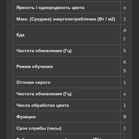
Яркость / однородность цвета
≥ 97%
Макс. (Среднее) энергопотребление (Вт / м2)
1000 (4
AC90 ~ 
Еда
Гц)
Частота обновления (Гц)
50 и 60
Контрол
Режим обучения
5Scan
Оттенки серого
16384
Частота обновления (Гц)
≥ 1500
Числа обработки цвета
12-16б
Функции
Видео 
Срок службы (часы)
100,000