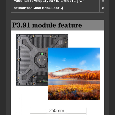
Рабочая температура / влажность (℃ /
± -10-4
относительная влажность)
относи