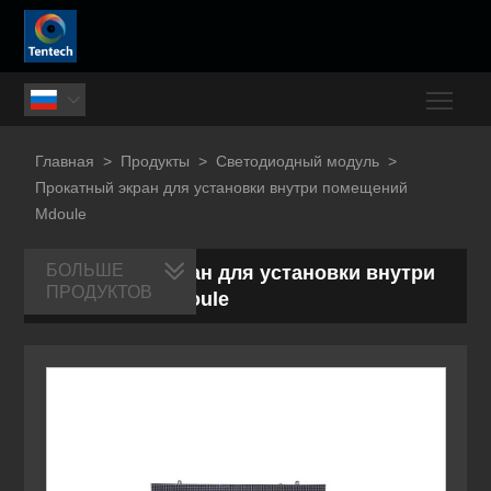
Togg

Главная
>
Продукты
>
Светодиодный модуль
>
Прокатный экран для установки внутри помещений
Mdoule
БОЛЬШЕ
Прокатный экран для установки внутри
ПРОДУКТОВ
помещений Mdoule