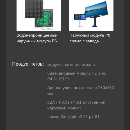
Водонепроницаемый
Наружный модуль P8
наружный модуль P6
прямо с завода
Продукт тегов:
модуль съемного экрана
Светодиодный модуль HD smd
P4.81 P3.91
Аренда уличного дисплея 250x250
мм
p2.97 P3.91 P4.81 Внутренний
наружный модуль
лампа Kinglight p3.91 p4.81