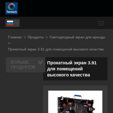
Togg

Главная
>
Продукты
>
Светодиодный экран для аренды
>
Прокатный экран 3.91 для помещений высокого качества
БОЛЬШЕ
Прокатный экран 3.91
ПРОДУКТОВ
для помещений
высокого качества