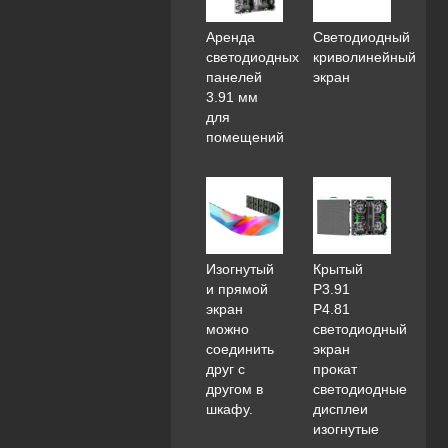
Аренда
Светодиодный
светодиодных
криволинейный
панелей
экран
3.91 мм
для
помещений
Изогнутый
Крытый
и прямой
P3.91
экран
P4.81
можно
светодиодный
соединить
экран
друг с
прокат
другом в
светодиодные
шкафу.
дисплеи
изогнутые