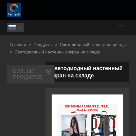
Togg

Главная
>
Продукты
>
Светодиодный экран для аренды
>
Светодиодный настенный экран на складе
Светодиодный настенный
БОЛЬШЕ
экран на складе
ПРОДУКТОВ